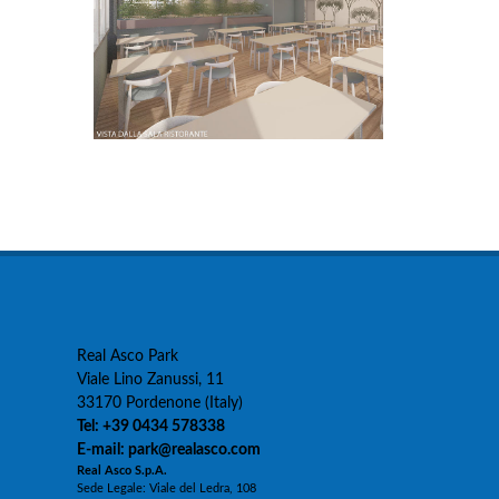
Real Asco Park
Viale Lino Zanussi, 11
33170 Pordenone (Italy)
Tel: +39 0434 578338
E-mail: park@realasco.com
Real Asco S.p.A.
Sede Legale: Viale del Ledra, 108